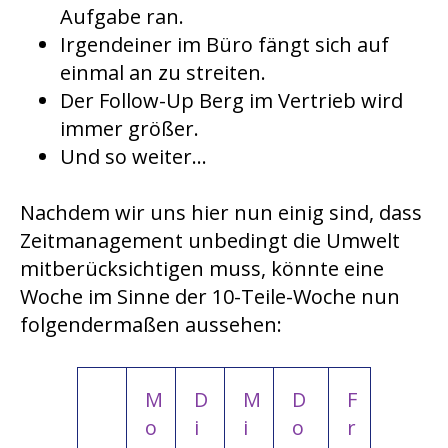
Aufgabe ran.
Irgendeiner im Büro fängt sich auf
einmal an zu streiten.
Der Follow-Up Berg im Vertrieb wird
immer größer.
Und so weiter…
Nachdem wir uns hier nun einig sind, dass
Zeitmanagement unbedingt die Umwelt
mitberücksichtigen muss, könnte eine
Woche im Sinne der 10-Teile-Woche nun
folgendermaßen aussehen:
M
D
M
D
F
o
i
i
o
r